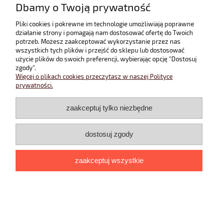
Dbamy o Twoją prywatność
©2022 Domilux
Pliki cookies i pokrewne im technologie umożliwiają poprawne
pokaż pełną wersję strony
działanie strony i pomagają nam dostosować ofertę do Twoich
potrzeb. Możesz zaakceptować wykorzystanie przez nas
Sklep internetowy Shoper.pl
wszystkich tych plików i przejść do sklepu lub dostosować
użycie plików do swoich preferencji, wybierając opcję "Dostosuj
zgody".
Więcej o plikach cookies przeczytasz w naszej Polityce
prywatności.
zaakceptuj tylko niezbędne
dostosuj zgody
zaakceptuj wszystkie