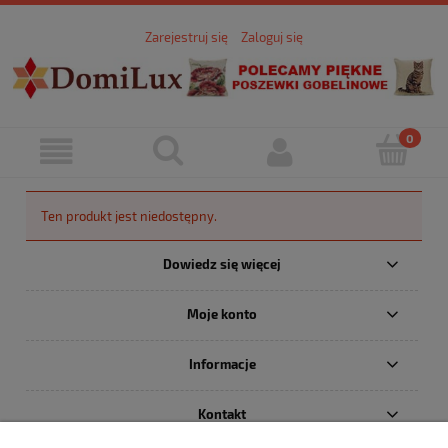
Zarejestruj się
Zaloguj się
Ten produkt jest niedostępny.
Dowiedz się więcej
Moje konto
Informacje
Kontakt