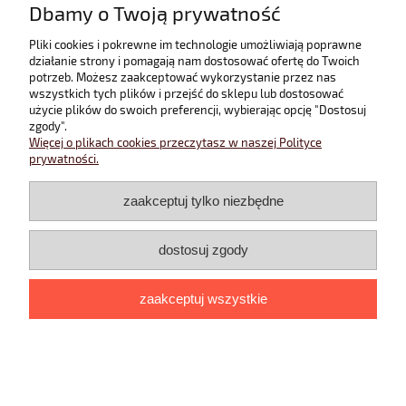
Dbamy o Twoją prywatność
©2022 Domilux
Pliki cookies i pokrewne im technologie umożliwiają poprawne
pokaż pełną wersję strony
działanie strony i pomagają nam dostosować ofertę do Twoich
potrzeb. Możesz zaakceptować wykorzystanie przez nas
Sklep internetowy Shoper.pl
wszystkich tych plików i przejść do sklepu lub dostosować
użycie plików do swoich preferencji, wybierając opcję "Dostosuj
zgody".
Więcej o plikach cookies przeczytasz w naszej Polityce
prywatności.
zaakceptuj tylko niezbędne
dostosuj zgody
zaakceptuj wszystkie