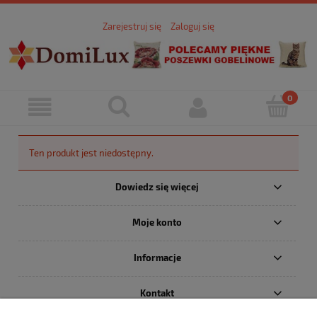
Zarejestruj się
Zaloguj się
Ten produkt jest niedostępny.
Dowiedz się więcej
Moje konto
Informacje
Kontakt