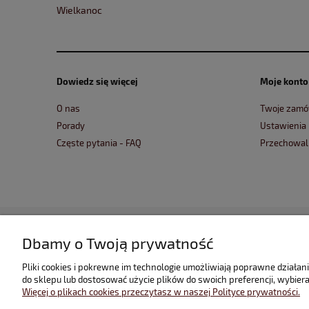
Wielkanoc
Dowiedz się więcej
Moje konto
O nas
Twoje zamó
Porady
Ustawienia
Częste pytania - FAQ
Przechowal
Dbamy o Twoją prywatność
Pliki cookies i pokrewne im technologie umożliwiają poprawne działa
do sklepu lub dostosować użycie plików do swoich preferencji, wybiera
Więcej o plikach cookies przeczytasz w naszej Polityce prywatności.