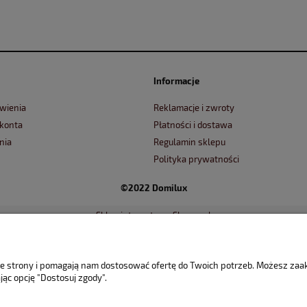
Informacje
wienia
Reklamacje i zwroty
 konta
Płatności i dostawa
nia
Regulamin sklepu
Polityka prywatności
©2022 Domilux
Sklep internetowy Shoper.pl
nie strony i pomagają nam dostosować ofertę do Twoich potrzeb. Możesz za
jąc opcję "Dostosuj zgody".