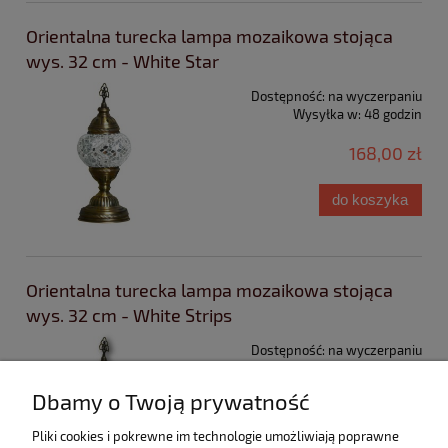
Orientalna turecka lampa mozaikowa stojąca
wys. 32 cm - White Star
Dostępność:
na wyczerpaniu
Wysyłka w:
48 godzin
168,00 zł
do koszyka
Orientalna turecka lampa mozaikowa stojąca
wys. 32 cm - White Strips
Dostępność:
na wyczerpaniu
Wysyłka w:
48 godzin
Dbamy o Twoją prywatność
168,00 zł
Pliki cookies i pokrewne im technologie umożliwiają poprawne