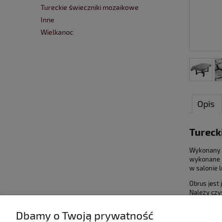
Tureckie świeczniki mozaikowe
Inne
Wielkanoc
Opis
Tureck
Wykonany w
wykonane n
w salonie l
Obrus jest
Należy czy
Dbamy o Twoją prywatność
Dowiedz się więcej
Moje konto