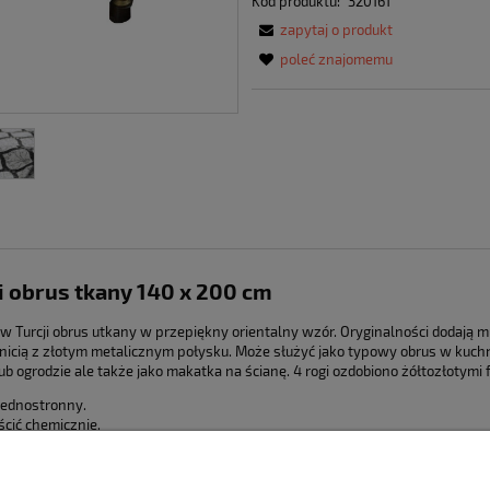
Kod produktu:
320161
zapytaj o produkt
poleć znajomemu
i obrus tkany 140 x 200 cm
 Turcji obrus utkany w przepiękny orientalny wzór. Oryginalności dodają 
icią z złotym metalicznym połysku. Może służyć jako typowy obrus w kuchni
ub ogrodzie ale także jako makatka na ścianę. 4 rogi ozdobiono żółtozłotymi 
 jednostronny.
ścić chemicznie.
Informacje