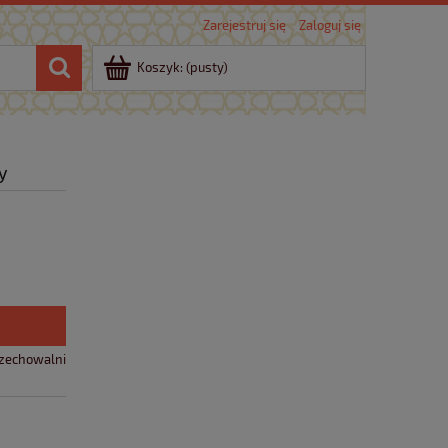
Zarejestruj się
Zaloguj się
Koszyk:
(pusty)
y
rzechowalni