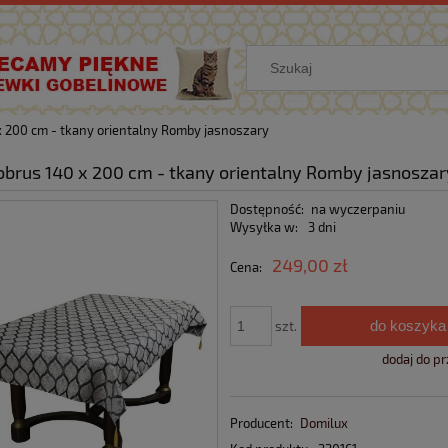
 x 200 cm - tkany orientalny Romby jasnoszary
 obrus 140 x 200 cm - tkany orientalny Romby jasnoszar
Dostępność:
na wyczerpaniu
Wysyłka w:
3 dni
249,00 zł
Cena:
do koszyka
szt.
dodaj do p
Producent:
Domilux