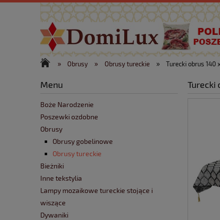
»
»
»
Obrusy
Obrusy tureckie
Turecki obrus 140
Menu
Turecki
Boże Narodzenie
Poszewki ozdobne
Obrusy
Obrusy gobelinowe
Obrusy tureckie
Bieżniki
Inne tekstylia
Lampy mozaikowe tureckie stojące i
wiszące
Dywaniki