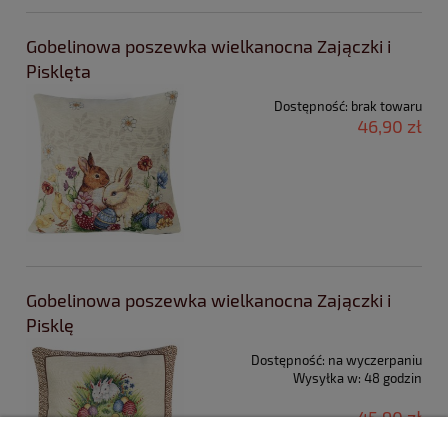
Gobelinowa poszewka wielkanocna Zajączki i
Pisklęta
Dostępność:
brak towaru
46,90 zł
Gobelinowa poszewka wielkanocna Zajączki i
Pisklę
Dostępność:
na wyczerpaniu
Wysyłka w:
48 godzin
45,90 zł