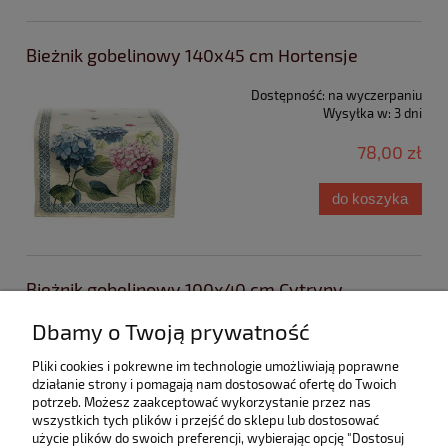
Bieżnik gobelinowy 140x45 cm Hortensje
Dostępność:
na wyczerpaniu
Wysyłka w:
3 dni
78,00 zł
do koszyka
Bieżnik gobelinowy 100x40 cm Cytryny
Dbamy o Twoją prywatność
Dostępność:
brak towaru
59,00 zł
Pliki cookies i pokrewne im technologie umożliwiają poprawne
działanie strony i pomagają nam dostosować ofertę do Twoich
potrzeb. Możesz zaakceptować wykorzystanie przez nas
wszystkich tych plików i przejść do sklepu lub dostosować
«
1
...
4
5
6
7
8
»
użycie plików do swoich preferencji, wybierając opcję "Dostosuj